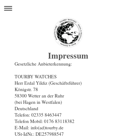
Impressum
Gesetzliche Anbieterkennung:
TOURBY WATCHES
Herr Erdal Yildiz (Geschäftsführer)
Königstr. 78
58300 Wetter an der Ruhr
(bei Hagen in Westfalen)
Deutschland
Telefon: 02335 8463447
Telefon Mobil: 0176 83118382
E-Mail: info(ad)tourby.de
USt-IdNr.: DE257988547