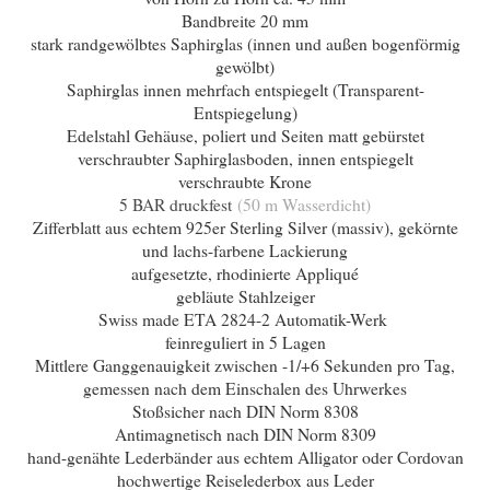
Bandbreite 20 mm
stark randgewölbtes Saphirglas (innen und außen bogenförmig
gewölbt)
Saphirglas innen mehrfach entspiegelt (Transparent-
Entspiegelung)
Edelstahl Gehäuse, poliert und Seiten matt gebürstet
verschraubter Saphirglasboden, innen entspiegelt
verschraubte Krone
5 BAR druckfest
(50 m Wasserdicht)
Zifferblatt aus echtem 925er Sterling Silver (massiv), gekörnte
und lachs-farbene Lackierung
aufgesetzte, rhodinierte Appliqué
gebläute Stahlzeiger
Swiss made ETA 2824-2 Automatik-Werk
feinreguliert in 5 Lagen
Mittlere Ganggenauigkeit zwischen -1/+6 Sekunden pro Tag,
gemessen nach dem Einschalen des Uhrwerkes
Stoßsicher nach DIN Norm 8308
Antimagnetisch nach DIN Norm 8309
hand-genähte Lederbänder aus echtem Alligator oder Cordovan
hochwertige Reiselederbox aus Leder