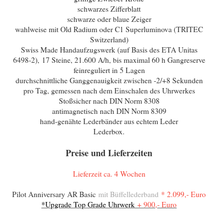
schwarzes Zifferblatt
schwarze oder blaue Zeiger
wahlweise mit Old Radium oder C1 Superluminova (TRITEC
Switzerland)
Swiss Made Handaufzugswerk (auf Basis des ETA Unitas
6498-2), 17 Steine, 21.600 A/h, bis maximal 60 h Gangreserve
feinreguliert in 5 Lagen
durchschnittliche Ganggenauigkeit zwischen -2/+8 Sekunden
pro Tag, gemessen nach dem Einschalen des Uhrwerkes
Stoßsicher nach DIN Norm 8308
antimagnetisch nach DIN Norm 8309
hand-genähte Lederbänder aus echtem Leder
Lederbox.
Preise und Lieferzeiten
Lieferzeit ca. 4 Wochen
Pilot Anniversary AR Basic
mit Büffellederband
* 2.099,- Euro
*Upgrade Top Grade Uhrwerk
+ 900,- Euro