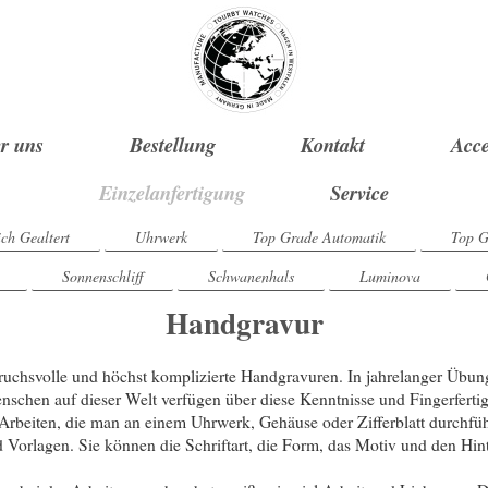
r uns
Bestellung
Kontakt
Acce
Einzelanfertigung
Service
ich Gealtert
Uhrwerk
Top Grade Automatik
Top G
Sonnenschliff
Schwanenhals
Luminova
Handgravur
pruchsvolle und höchst komplizierte Handgravuren. In jahrelanger Übun
chen auf dieser Welt verfügen über diese Kenntnisse und Fingerfertig
Arbeiten, die man an einem Uhrwerk, Gehäuse oder Zifferblatt durchfüh
Vorlagen. Sie können die Schriftart, die Form, das Motiv und den Hi