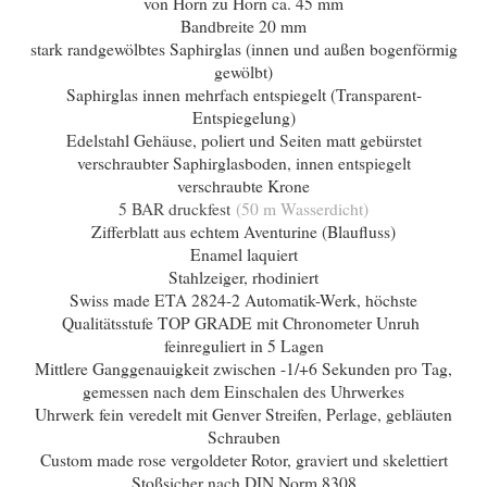
von Horn zu Horn ca. 45 mm
Bandbreite 20 mm
stark randgewölbtes Saphirglas (innen und außen bogenförmig
gewölbt)
Saphirglas innen mehrfach entspiegelt (Transparent-
Entspiegelung)
Edelstahl Gehäuse, poliert und Seiten matt gebürstet
verschraubter Saphirglasboden, innen entspiegelt
verschraubte Krone
5 BAR druckfest
(50 m Wasserdicht)
Zifferblatt aus echtem Aventurine (Blaufluss)
Enamel laquiert
Stahlzeiger, rhodiniert
Swiss made ETA 2824-2 Automatik-Werk, h
öchste
Qualitätsstufe TOP GRADE mit Chronometer Unruh
feinreguliert in 5 Lagen
Mittlere Ganggenauigkeit zwischen -1/+6 Sekunden pro Tag,
gemessen nach dem Einschalen des Uhrwerkes
Uhrwerk fein veredelt mit Genver Streifen, Perlage, gebläuten
Schrauben
Custom made rose vergoldeter Rotor, graviert und skelettiert
Stoßsicher nach DIN Norm 8308